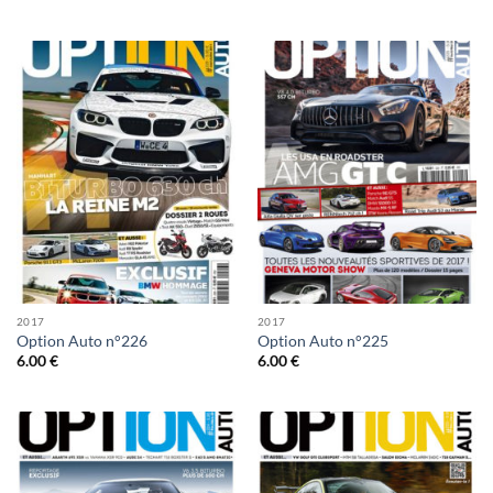
2017
2017
Option Auto n°226
Option Auto n°225
6.00
€
6.00
€