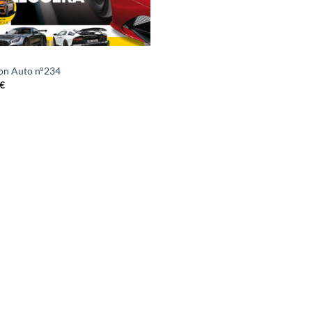
on Auto n°234
€