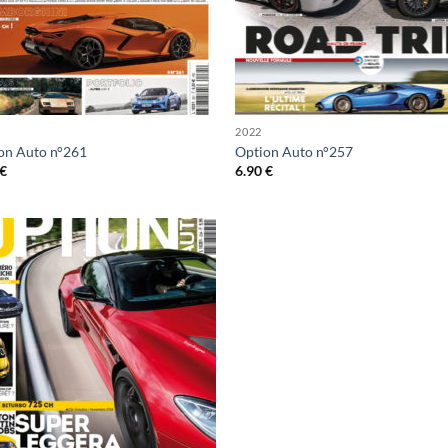
2022
on Auto n°261
Option Auto n°257
€
6.90
€