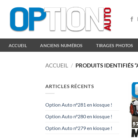
Passer
au
contenu
ACCUEIL
ANCIENS NUMÉROS
TIRAGES PHOTOS
ACCUEIL
/
PRODUITS IDENTIFIÉS 
ARTICLES RÉCENTS
Option Auto n°281 en kiosque !
Option Auto n°280 en kiosque !
Option Auto n°279 en kiosque !