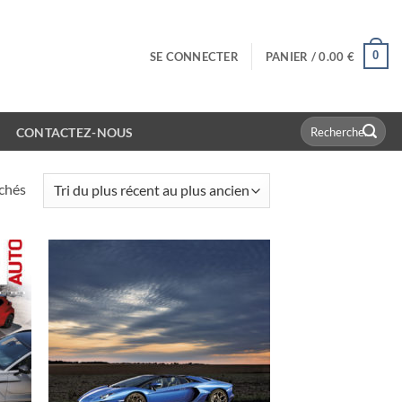
0
SE CONNECTER
PANIER /
0.00
€
Recherche
CONTACTEZ-NOUS
pour :
Trié
ichés
du
plus
récent
au
plus
ancien