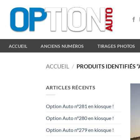
Passer
au
contenu
ACCUEIL
ANCIENS NUMÉROS
TIRAGES PHOTOS
ACCUEIL
/
PRODUITS IDENTIFIÉS “
ARTICLES RÉCENTS
Option Auto n°281 en kiosque !
Option Auto n°280 en kiosque !
Option Auto n°279 en kiosque !