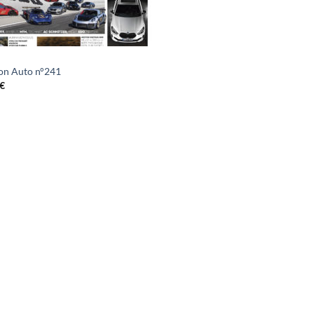
on Auto n°241
€