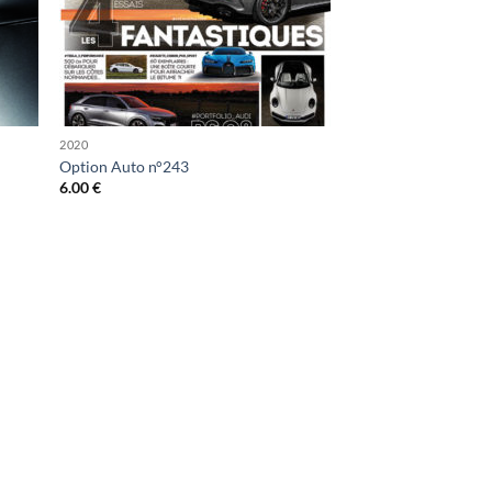
2020
Option Auto n°243
6.00
€