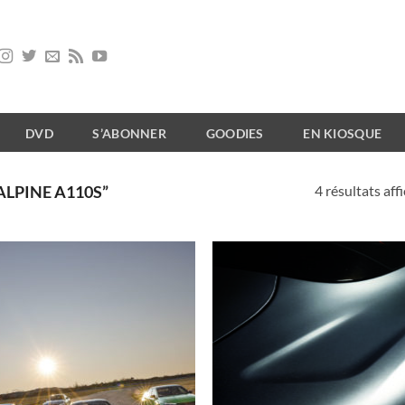
DVD
S’ABONNER
GOODIES
EN KIOSQUE
4 résultats aff
ALPINE A110S”