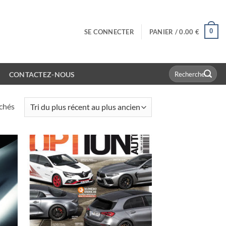
0
SE CONNECTER
PANIER /
0.00
€
Recherche
CONTACTEZ-NOUS
pour :
Trié
ichés
du
plus
récent
au
plus
ancien