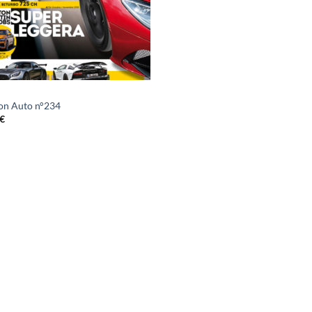
on Auto n°234
€