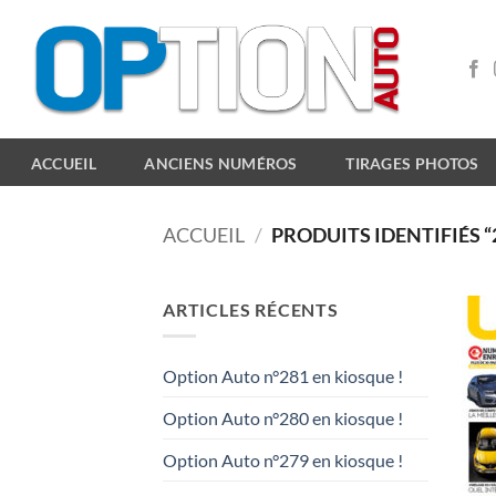
Passer
au
contenu
ACCUEIL
ANCIENS NUMÉROS
TIRAGES PHOTOS
ACCUEIL
/
PRODUITS IDENTIFIÉS “
ARTICLES RÉCENTS
Option Auto n°281 en kiosque !
Option Auto n°280 en kiosque !
Option Auto n°279 en kiosque !