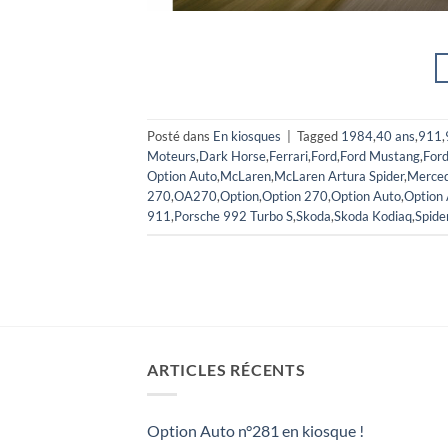
Posté dans
En kiosques
|
Tagged
1984
,
40 ans
,
911
,
Moteurs
,
Dark Horse
,
Ferrari
,
Ford
,
Ford Mustang
,
For
Option Auto
,
McLaren
,
McLaren Artura Spider
,
Merce
270
,
OA270
,
Option
,
Option 270
,
Option Auto
,
Option
911
,
Porsche 992 Turbo S
,
Skoda
,
Skoda Kodiaq
,
Spide
ARTICLES RÉCENTS
Option Auto n°281 en kiosque !