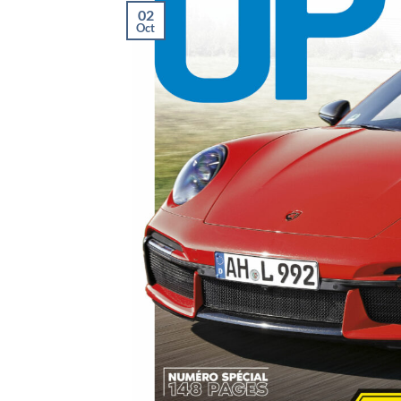
02
Oct