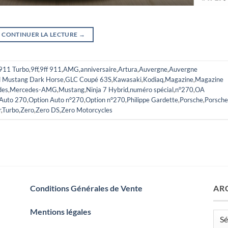
CONTINUER LA LECTURE
→
911 Turbo
,
9ff
,
9ff 911
,
AMG
,
anniversaire
,
Artura
,
Auvergne
,
Auvergne
d Mustang Dark Horse
,
GLC Coupé 63S
,
Kawasaki
,
Kodiaq
,
Magazine
,
Magazine
des
,
Mercedes-AMG
,
Mustang
,
Ninja 7 Hybrid
,
numéro spécial
,
n°270
,
OA
 Auto 270
,
Option Auto n°270
,
Option n°270
,
Philippe Gardette
,
Porsche
,
Porsche
r
,
Turbo
,
Zero
,
Zero DS
,
Zero Motorcycles
Conditions Générales de Vente
AR
Mentions légales
Arch