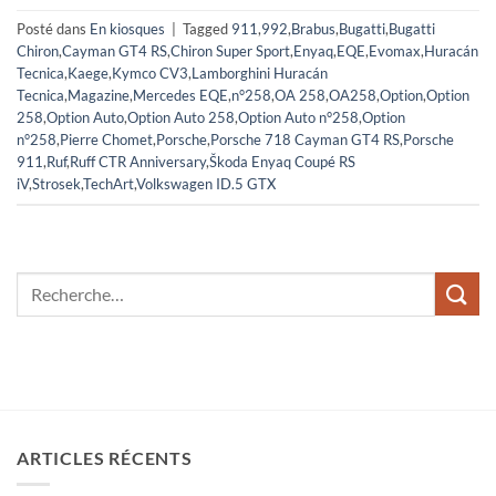
Posté dans
En kiosques
|
Tagged
911
,
992
,
Brabus
,
Bugatti
,
Bugatti
Chiron
,
Cayman GT4 RS
,
Chiron Super Sport
,
Enyaq
,
EQE
,
Evomax
,
Huracán
Tecnica
,
Kaege
,
Kymco CV3
,
Lamborghini Huracán
Tecnica
,
Magazine
,
Mercedes EQE
,
n°258
,
OA 258
,
OA258
,
Option
,
Option
258
,
Option Auto
,
Option Auto 258
,
Option Auto n°258
,
Option
n°258
,
Pierre Chomet
,
Porsche
,
Porsche 718 Cayman GT4 RS
,
Porsche
911
,
Ruf
,
Ruff CTR Anniversary
,
Škoda Enyaq Coupé RS
iV
,
Strosek
,
TechArt
,
Volkswagen ID.5 GTX
ARTICLES RÉCENTS