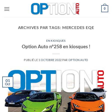
Passer
0
au
contenu
ARCHIVES PAR TAGS:
MERCEDES EQE
EN KIOSQUES
Option Auto n°258 en kiosques !
PUBLIÉ LE
1 OCTOBRE 2022
PAR
OPTION AUTO
01
Oct