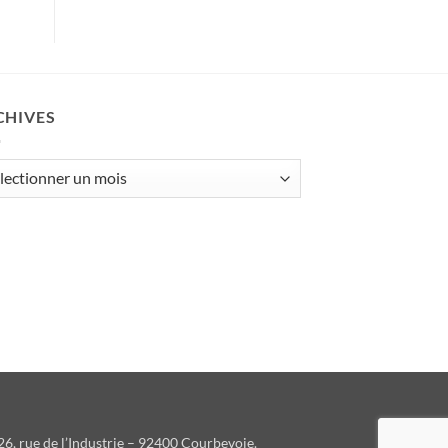
CHIVES
ives
6, rue de l’Industrie – 92400 Courbevoie.