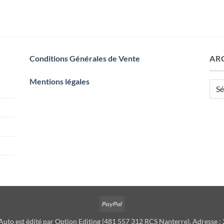
Conditions Générales de Vente
AR
Mentions légales
Arch
PayPal
uto est édité par Option Editing (481 557 312 RCS Nanterre). Adresse : 2