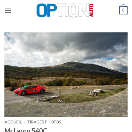
Passer
0
au
contenu
ACCUEIL
/
TIRAGES PHOTOS
McLaren 540C