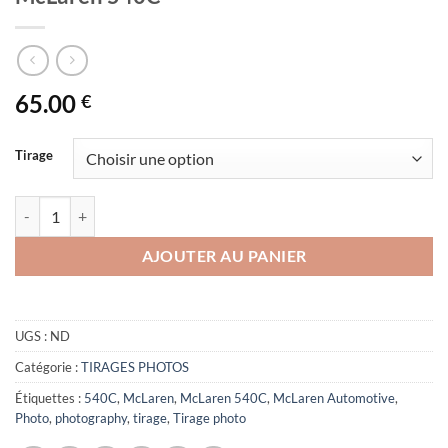
65.00
€
Tirage
quantité de McLaren 540C
AJOUTER AU PANIER
UGS :
ND
Catégorie :
TIRAGES PHOTOS
Étiquettes :
540C
,
McLaren
,
McLaren 540C
,
McLaren Automotive
,
Photo
,
photography
,
tirage
,
Tirage photo