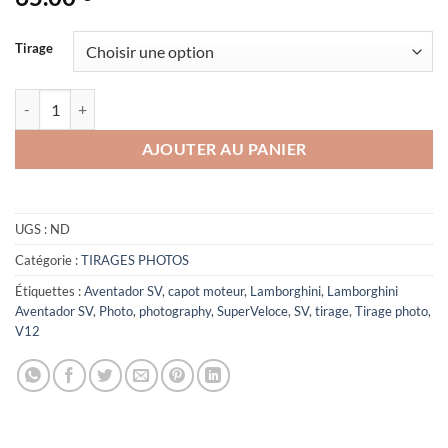
Tirage
quantité de Aventador SV (capot)
AJOUTER AU PANIER
UGS :
ND
Catégorie :
TIRAGES PHOTOS
Étiquettes :
Aventador SV
,
capot moteur
,
Lamborghini
,
Lamborghini
Aventador SV
,
Photo
,
photography
,
SuperVeloce
,
SV
,
tirage
,
Tirage photo
,
V12