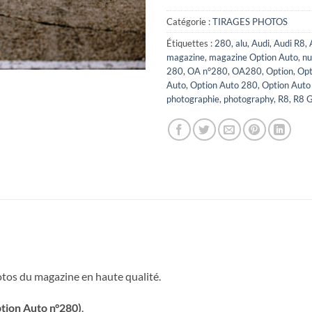
Catégorie :
TIRAGES PHOTOS
Étiquettes :
280
,
alu
,
Audi
,
Audi R8
,
magazine
,
magazine Option Auto
,
n
280
,
OA n°280
,
OA280
,
Option
,
Opt
Auto
,
Option Auto 280
,
Option Auto
photographie
,
photography
,
R8
,
R8 
hotos du magazine en haute qualité.
tion Auto n°280)
.