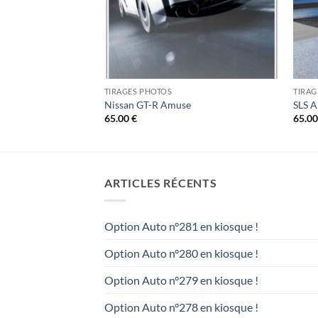
TIRAGES PHOTOS
TIRAG
charged
Nissan GT-R Amuse
SLS A
65.00
€
65.0
ARTICLES RÉCENTS
Option Auto n°281 en kiosque !
Option Auto n°280 en kiosque !
Option Auto n°279 en kiosque !
Option Auto n°278 en kiosque !