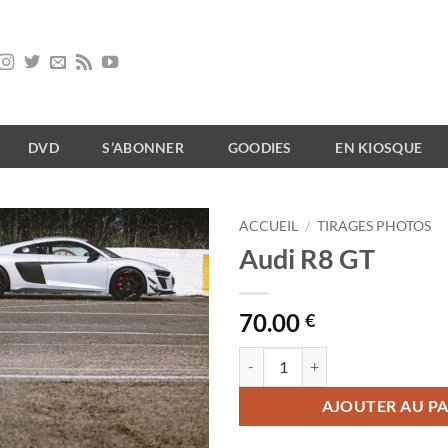
DVD
S’ABONNER
GOODIES
EN KIOSQUE
ACCUEIL
/
TIRAGES PHOTOS
Audi R8 GT
70.00
€
quantité de Audi R8 GT
AJOUTER AU PA