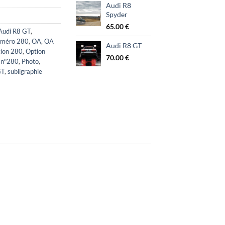
Audi R8
Spyder
65.00
€
Audi R8 GT
,
uméro 280
,
OA
,
OA
Audi R8 GT
ion 280
,
Option
70.00
€
 n°280
,
Photo
,
GT
,
subligraphie