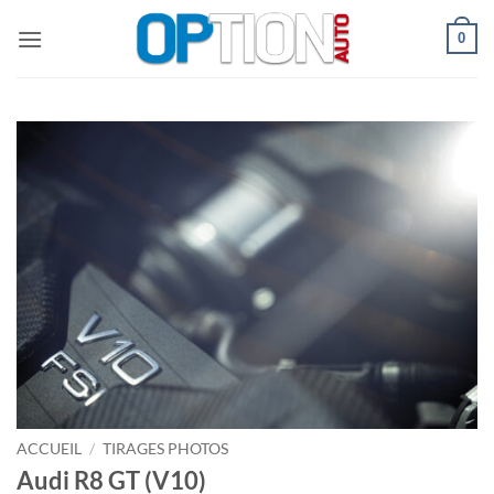
Passer
0
au
contenu
ACCUEIL
/
TIRAGES PHOTOS
Audi R8 GT (V10)