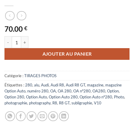
70.00
€
quantité de Audi R8 GT (V10)
AJOUTER AU PANIER
Catégorie :
TIRAGES PHOTOS
Étiquettes :
280
,
alu
,
Audi
,
Audi R8
,
Audi R8 GT
,
magazine
,
magazine
Option Auto
,
numéro 280
,
OA
,
OA 280
,
OA n°280
,
OA280
,
Option
,
Option 280
,
Option Auto
,
Option Auto 280
,
Option Auto n°280
,
Photo
,
photographie
,
photography
,
R8
,
R8 GT
,
subligraphie
,
V10