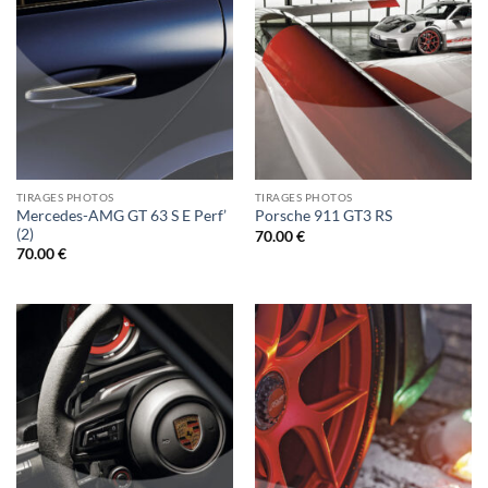
TIRAGES PHOTOS
TIRAGES PHOTOS
Mercedes-AMG GT 63 S E Perf’
Porsche 911 GT3 RS
(2)
70.00
€
70.00
€