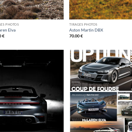
GES PHOTOS
TIRAGES PHOTOS
ren Elva
Aston Martin DBX
0
€
70.00
€