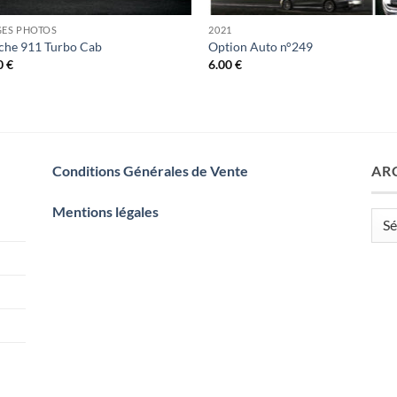
GES PHOTOS
2021
che 911 Turbo Cab
Option Auto n°249
0
€
6.00
€
Conditions Générales de Vente
AR
Mentions légales
Arch