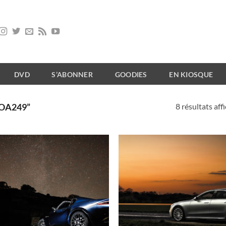
DVD
S’ABONNER
GOODIES
EN KIOSQUE
8 résultats aff
“OA249”