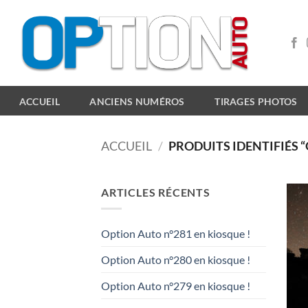
Passer
au
contenu
ACCUEIL
ANCIENS NUMÉROS
TIRAGES PHOTOS
ACCUEIL
/
PRODUITS IDENTIFIÉS 
ARTICLES RÉCENTS
Option Auto n°281 en kiosque !
Option Auto n°280 en kiosque !
Option Auto n°279 en kiosque !