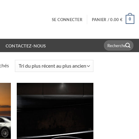
0
SE CONNECTER
PANIER /
0.00
€
Recherche
CONTACTEZ-NOUS
pour :
Trié
ichés
du
plus
récent
au
plus
ancien