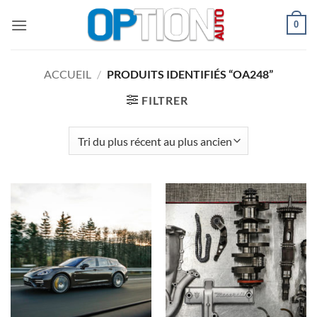
Passer
0
au
contenu
ACCUEIL
/
PRODUITS IDENTIFIÉS “OA248”
FILTRER