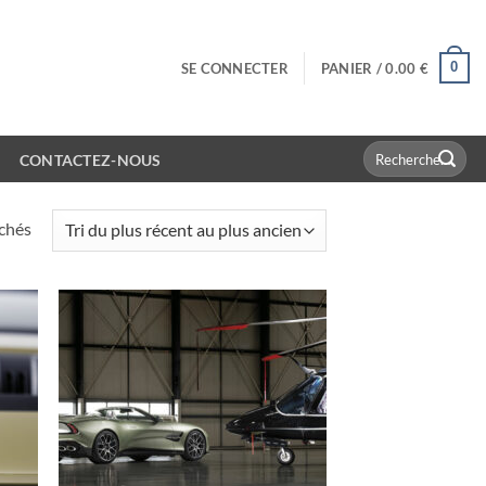
0
SE CONNECTER
PANIER /
0.00
€
Recherche
CONTACTEZ-NOUS
pour :
Trié
ichés
du
plus
récent
au
plus
ancien