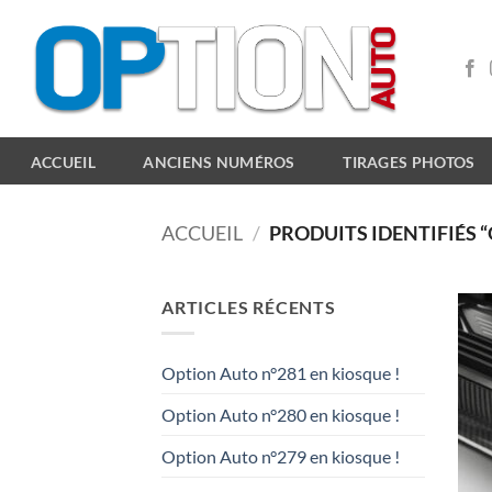
Passer
au
contenu
ACCUEIL
ANCIENS NUMÉROS
TIRAGES PHOTOS
ACCUEIL
/
PRODUITS IDENTIFIÉS “
ARTICLES RÉCENTS
Option Auto n°281 en kiosque !
Option Auto n°280 en kiosque !
Option Auto n°279 en kiosque !