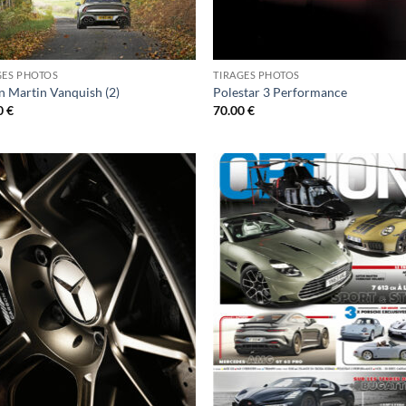
GES PHOTOS
TIRAGES PHOTOS
n Martin Vanquish (2)
Polestar 3 Performance
0
€
70.00
€