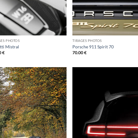
GES PHOTOS
TIRAGES PHOTOS
ti Mistral
Porsche 911 Spirit 70
0
€
70.00
€