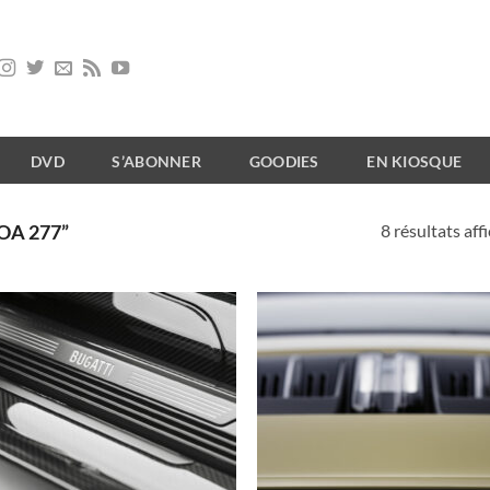
DVD
S’ABONNER
GOODIES
EN KIOSQUE
8 résultats aff
OA 277”