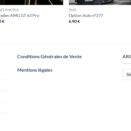
GES PHOTOS
2025
edes-AMG GT 63 Pro
Option Auto n°277
0
€
6.90
€
Conditions Générales de Vente
AR
Mentions légales
Arch