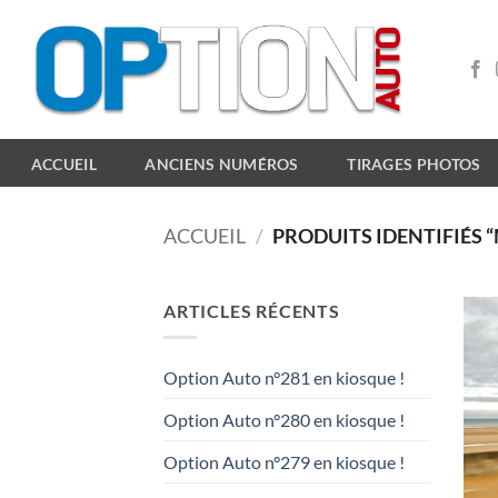
Passer
au
contenu
ACCUEIL
ANCIENS NUMÉROS
TIRAGES PHOTOS
ACCUEIL
/
PRODUITS IDENTIFIÉS 
ARTICLES RÉCENTS
Option Auto n°281 en kiosque !
Option Auto n°280 en kiosque !
Option Auto n°279 en kiosque !