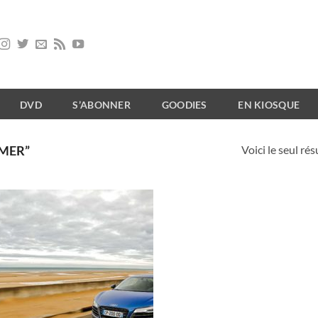
DVD
S’ABONNER
GOODIES
EN KIOSQUE
Voici le seul rés
“MER”