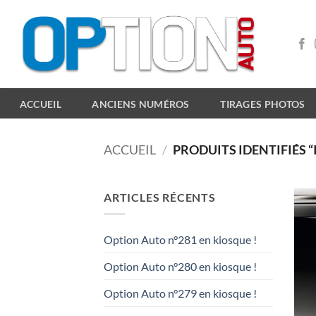
Passer
au
contenu
ACCUEIL
ANCIENS NUMÉROS
TIRAGES PHOTOS
ACCUEIL
/
PRODUITS IDENTIFIÉS “
ARTICLES RÉCENTS
Option Auto n°281 en kiosque !
Option Auto n°280 en kiosque !
Option Auto n°279 en kiosque !