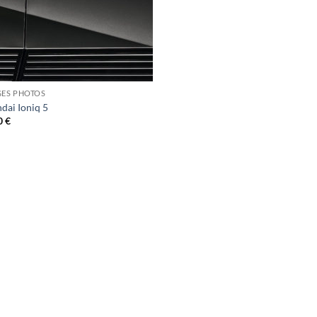
GES PHOTOS
dai Ioniq 5
0
€