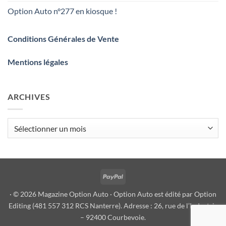
Option Auto n°277 en kiosque !
Conditions Générales de Vente
Mentions légales
ARCHIVES
Archives
PayPal
· © 2026 Magazine Option Auto · Option Auto est édité par Option
Editing (481 557 312 RCS Nanterre). Adresse : 26, rue de l’Industrie
– 92400 Courbevoie.