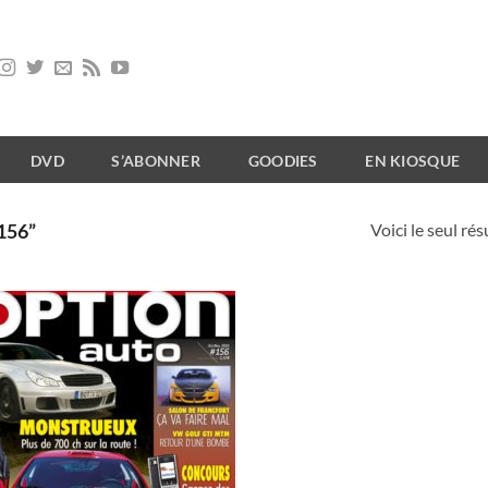
DVD
S’ABONNER
GOODIES
EN KIOSQUE
Voici le seul rés
156”