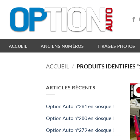
Passer
au
contenu
ACCUEIL
ANCIENS NUMÉROS
TIRAGES PHOTOS
ACCUEIL
/
PRODUITS IDENTIFIÉS “
ARTICLES RÉCENTS
Option Auto n°281 en kiosque !
Option Auto n°280 en kiosque !
Option Auto n°279 en kiosque !