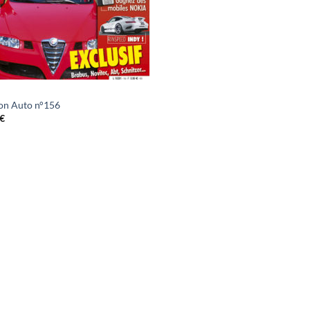
on Auto n°156
€