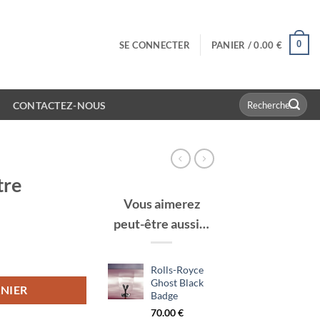
0
SE CONNECTER
PANIER /
0.00
€
Recherche
CONTACTEZ-NOUS
pour :
tre
Vous aimerez
peut-être aussi…
Rolls-Royce
Ghost Black
NIER
Badge
70.00
€