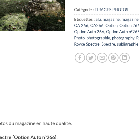
Catégorie :
TIRAGES PHOTOS
Étiquettes :
alu
,
magazine
,
magazine
OA 266
,
OA266
,
Option
,
Option 26
Option Auto 266
,
Option Auto n°26
Photo
,
photographie
,
photography
,
R
Royce Spectre
,
Spectre
,
subligraphie
hotos du magazine en haute qualité.
ectre (Option Auto n°266)
.