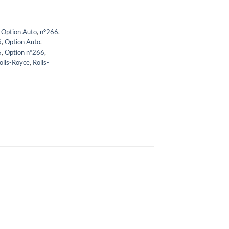
 Option Auto
,
n°266
,
6
,
Option Auto
,
6
,
Option n°266
,
olls-Royce
,
Rolls-