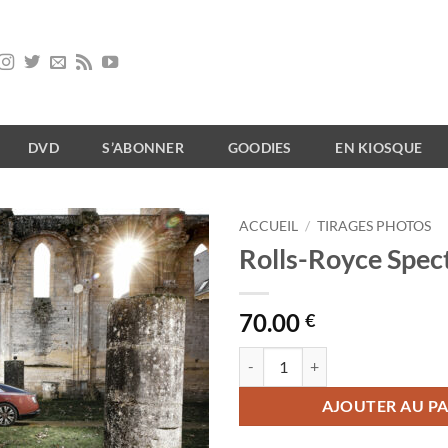
DVD
S’ABONNER
GOODIES
EN KIOSQUE
ACCUEIL
/
TIRAGES PHOTOS
Rolls-Royce Spec
70.00
€
quantité de Rolls-Royce Spectre
AJOUTER AU PA