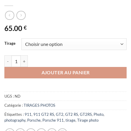
65.00
€
Tirage
quantité de Porsche 911 GT2 RS
AJOUTER AU PANIER
UGS :
ND
Catégorie :
TIRAGES PHOTOS
Étiquettes :
911
,
911 GT2 RS
,
GT2
,
GT2 RS
,
GT2RS
,
Photo
,
photography
,
Porsche
,
Porsche 911
,
tirage
,
Tirage photo