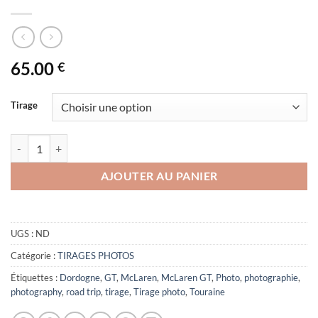
65.00
€
Tirage
quantité de McLaren GT
AJOUTER AU PANIER
UGS :
ND
Catégorie :
TIRAGES PHOTOS
Étiquettes :
Dordogne
,
GT
,
McLaren
,
McLaren GT
,
Photo
,
photographie
,
photography
,
road trip
,
tirage
,
Tirage photo
,
Touraine